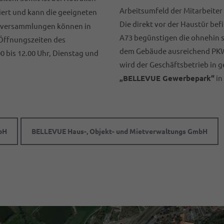
Arbeitsumfeld der Mitarbeiter
iert und kann die geeigneten
Die direkt vor der Haustür bef
erversammlungen können in
A73 begünstigen die ohnehin 
Öffnungszeiten des
dem Gebäude ausreichend PKW-
0 bis 12.00 Uhr, Dienstag und
wird der Geschäftsbetrieb in
„BELLEVUE Gewerbepark“
in
bH
BELLEVUE Haus-, Objekt- und Mietverwaltungs GmbH