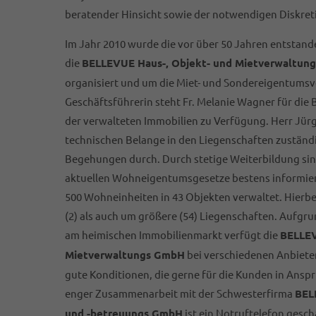
beratender Hinsicht sowie der notwendigen Diskreti
Im Jahr 2010 wurde die vor über 50 Jahren entstan
die
BELLEVUE Haus-, Objekt- und Mietverwaltun
organisiert und um die Miet- und Sondereigentumsv
Geschäftsführerin steht Fr. Melanie Wagner für di
der verwalteten Immobilien zu Verfügung. Herr Jürg
technischen Belange in den Liegenschaften zuständi
Begehungen durch. Durch stetige Weiterbildung sind
aktuellen Wohneigentumsgesetze bestens informier
500 Wohneinheiten in 43 Objekten verwaltet. Hierbei
(2) als auch um größere (54) Liegenschaften. Aufgr
am heimischen Immobilienmarkt verfügt die
BELLEV
Mietverwaltungs GmbH
bei verschiedenen Anbieter
gute Konditionen, die gerne für die Kunden in Ans
enger Zusammenarbeit mit der Schwesterfirma
BEL
und -betreuungs GmbH
ist ein Notruftelefon gescha