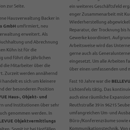
on zur Seite.
ein weiteres Geschäftsfeld er
enger Zusammenarbeit mit Ku
dene Hausverwaltung Backer in
Wiederherstellung abgewickelt
gs GmbH
umfirmiert, neu
Reparatur, der Trocknung bis h
erwaltung erweitert. Als
Gewerke koordiniert. Aufgrund
e Buchhaltung und Abrechnung
Arbeitsweise wird das Untern
en Kühn ist für die
gerne auch als Generalunter
g und führt die jährlichen
eingesetzt. Um alle Arbeiten 
 die Mitarbeiter über die
über einen umfassenden und 
t. Zurzeit werden annähernd
 handelt es sich um kleinere
Fast 10 Jahre war die
BELLEVU
und der besonderen Position
Lichtenfels tätig. Das kontinu
UE Haus-, Objekt- und
auch eine räumliche Expansion
n und Institutionen über sehr
Reuthstraße 39 in 96215 Seubel
umfangreichen Um- und Ausb
pruch genommen werden. In
Büro-/Konferenzräume sowie 
LEVUE Objektvermittlungs
Kommunikationstechnik. Von d
lten. Somit ist bei Notfällen