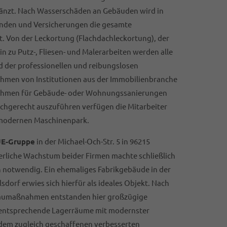
gänzt. Nach Wasserschäden an Gebäuden wird in
nden und Versicherungen die gesamte
. Von der Leckortung (Flachdachleckortung), der
in zu Putz-, Fliesen- und Malerarbeiten werden alle
 der professionellen und reibungslosen
ehmen von Institutionen aus der Immobilienbranche
nehmen für Gebäude- oder Wohnungssanierungen
fachgerecht auszuführen verfügen die Mitarbeiter
modernen Maschinenpark.
E-Gruppe
in der Michael-Och-Str. 5 in 96215
ierliche Wachstum beider Firmen machte schließlich
 notwendig. Ein ehemaliges Fabrikgebäude in der
sdorf erwies sich hierfür als ideales Objekt. Nach
aumaßnahmen entstanden hier großzügige
entsprechende Lagerräume mit modernster
em zugleich geschaffenen verbesserten